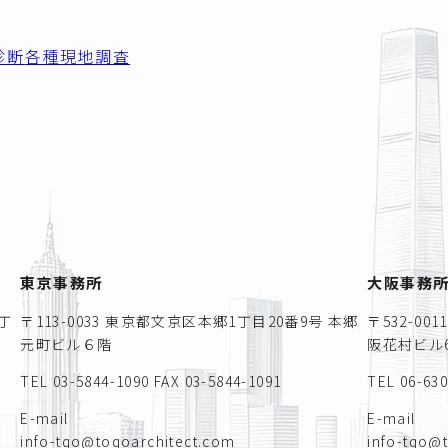
診断
各種現地調査
東京事務所
大阪事務
丁
〒113-0033 東京都文京区本郷1丁目20番9号 本郷
〒532-0
元町ビル６階
阪花村ビル6
TEL 03-5844-1090
FAX 03-5844-1091
TEL 06-63
E-mail
E-mail
info-tqo@toqoarchitect.com
info-tqo@