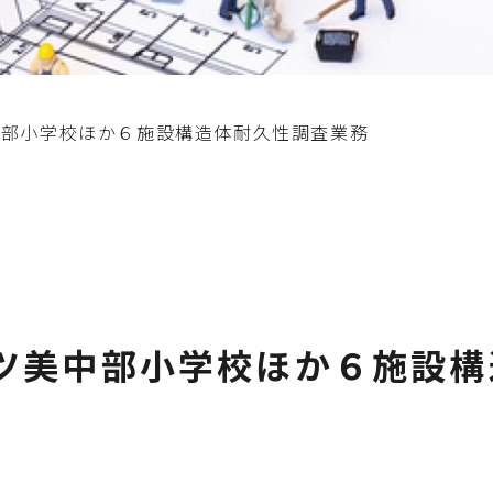
中部小学校ほか６施設構造体耐久性調査業務
ツ美中部小学校ほか６施設構