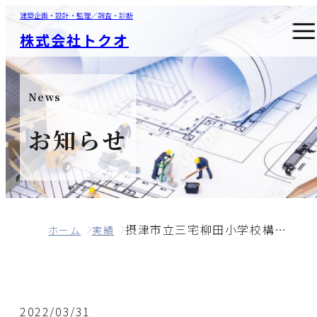
建築企画・設計・監理／調査・診断
株式会社トクオ
News
お知らせ
摂津市立三宅柳田小学校構造躯体劣化度診断業務委託
ホーム
実績
2022/03/31