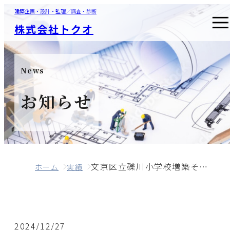
建築企画・設計・監理／調査・診断
株式会社トクオ
News
お知らせ
文京区立礫川小学校増築その他工事監理業務委託
ホーム
実績
2024/12/27