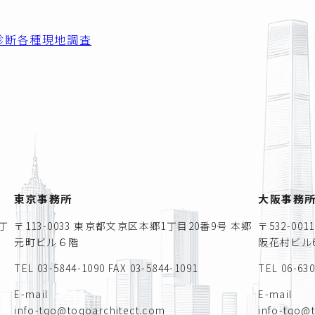
診断
各種現地調査
東京事務所
大阪事務
丁
〒113-0033 東京都文京区本郷1丁目20番9号 本郷
〒532-0
元町ビル６階
阪花村ビル6
TEL 03-5844-1090
FAX 03-5844-1091
TEL 06-63
E-mail
E-mail
info-tqo@toqoarchitect.com
info-tqo@