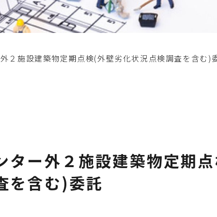
外２施設建築物定期点検(外壁劣化状況点検調査を含む)
ンター外２施設建築物定期点
査を含む)委託