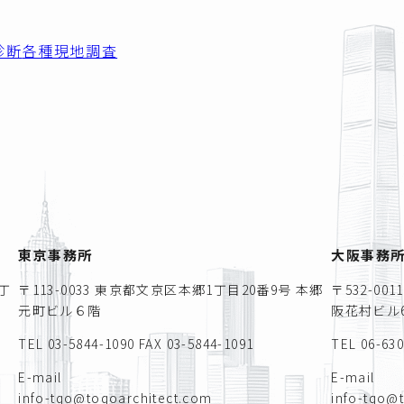
診断
各種現地調査
東京事務所
大阪事務
丁
〒113-0033 東京都文京区本郷1丁目20番9号 本郷
〒532-0
元町ビル６階
阪花村ビル6
TEL 03-5844-1090
FAX 03-5844-1091
TEL 06-63
E-mail
E-mail
info-tqo@toqoarchitect.com
info-tqo@