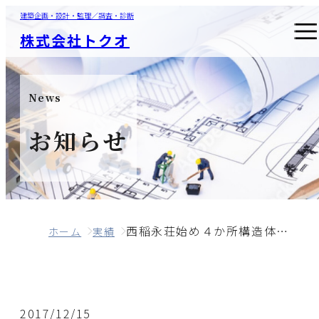
建築企画・設計・監理／調査・診断
株式会社トクオ
News
お知らせ
西稲永荘始め４か所構造体耐久性調査業務委託
ホーム
実績
2017/12/15