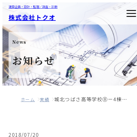
建築企画・設計・監理／調査・診断
株式会社トクオ
News
お知らせ
城北つばさ高等学校⑧ー4棟コンクリート圧縮強度等調査
ホーム
実績
2018/07/20