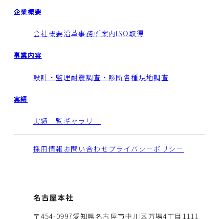
企業概要
会社概要
沿革
事務所案内
ISO取得
事業内容
設計・監理
耐震調査・診断
各種現地調査
実績
実績一覧
ギャラリー
採用情報
お問い合わせ
プライバシーポリシー
名古屋本社
〒454-0997愛知県名古屋市中川区万場4丁目1111