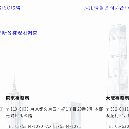
内
ISO取得
採用情報
お問い合
診断
各種現地調査
東京事務所
大阪事務
丁
〒113-0033 東京都文京区本郷1丁目20番9号 本郷
〒532-0
元町ビル６階
阪花村ビル6
TEL 03-5844-1090
FAX 03-5844-1091
TEL 06-63