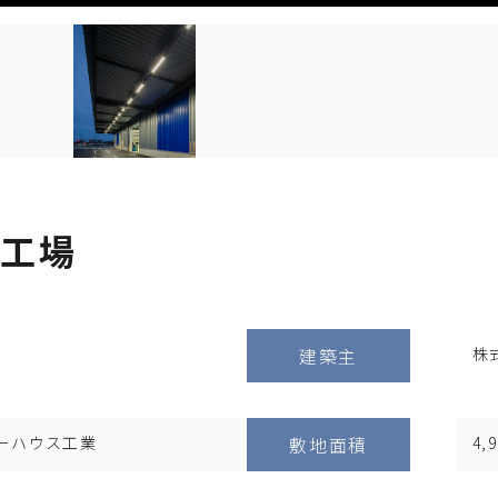
工場
建築主
株
ーハウス工業
敷地面積
4,