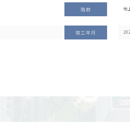
階数
地
竣工年月
20